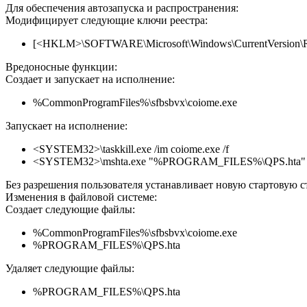
Для обеспечения автозапуска и распространения:
Модифицирует следующие ключи реестра:
[<HKLM>\SOFTWARE\Microsoft\Windows\CurrentVersion\Run
Вредоносные функции:
Создает и запускает на исполнение:
%CommonProgramFiles%\sfbsbvx\coiome.exe
Запускает на исполнение:
<SYSTEM32>\taskkill.exe /im coiome.exe /f
<SYSTEM32>\mshta.exe "%PROGRAM_FILES%\QPS.hta"
Без разрешения пользователя устанавливает новую стартовую стр
Изменения в файловой системе:
Создает следующие файлы:
%CommonProgramFiles%\sfbsbvx\coiome.exe
%PROGRAM_FILES%\QPS.hta
Удаляет следующие файлы:
%PROGRAM_FILES%\QPS.hta