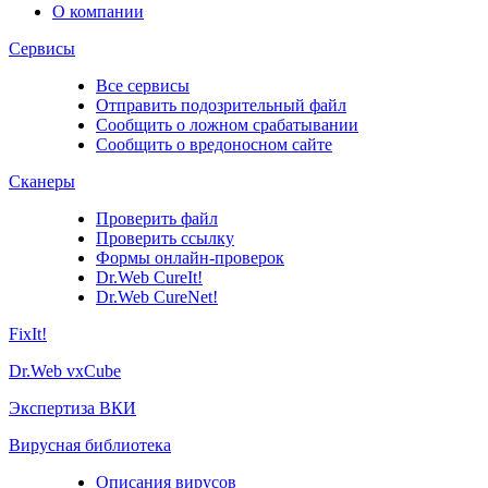
О компании
Сервисы
Все сервисы
Отправить подозрительный файл
Сообщить о ложном срабатывании
Сообщить о вредоносном сайте
Сканеры
Проверить файл
Проверить ссылку
Формы онлайн-проверок
Dr.Web CureIt!
Dr.Web CureNet!
FixIt!
Dr.Web vxCube
Экспертиза ВКИ
Вирусная библиотека
Описания вирусов