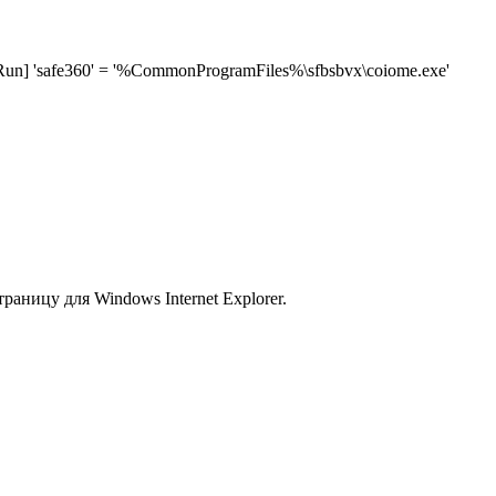
] 'safe360' = '%CommonProgramFiles%\sfbsbvx\coiome.exe'
аницу для Windows Internet Explorer.