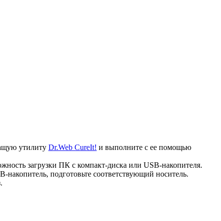
ечащую утилиту
Dr.Web CureIt!
и выполните с ее помощью
ожность загрузки ПК с компакт-диска или USB-накопителя.
B-накопитель, подготовьте соответствующий носитель.
.