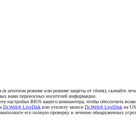
ся (в штатном режиме или режиме защиты от сбоев), скачайте л
емых вами переносных носителей информации.
ите настройки BIOS вашего компьютера, чтобы обеспечить возм
мы
Dr.Web® LiveDisk
или утилиту записи
Dr.Web® LiveDisk
на US
, выполните его полную проверку и лечение обнаруженных угроз