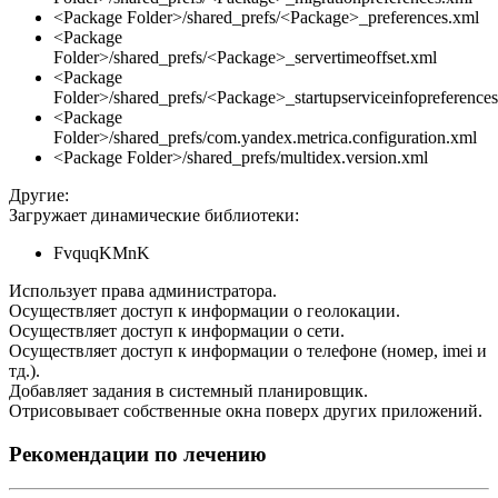
<Package Folder>/shared_prefs/<Package>_preferences.xml
<Package
Folder>/shared_prefs/<Package>_servertimeoffset.xml
<Package
Folder>/shared_prefs/<Package>_startupserviceinfopreference
<Package
Folder>/shared_prefs/com.yandex.metrica.configuration.xml
<Package Folder>/shared_prefs/multidex.version.xml
Другие:
Загружает динамические библиотеки:
FvquqKMnK
Использует права администратора.
Осуществляет доступ к информации о геолокации.
Осуществляет доступ к информации о сети.
Осуществляет доступ к информации о телефоне (номер, imei и
тд.).
Добавляет задания в системный планировщик.
Отрисовывает собственные окна поверх других приложений.
Рекомендации по лечению