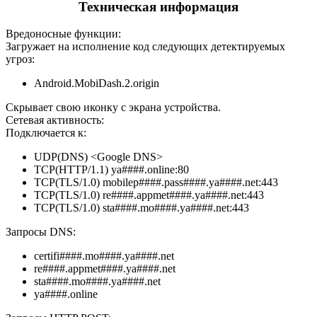
Техническая информация
Вредоносные функции:
Загружает на исполнение код следующих детектируемых
угроз:
Android.MobiDash.2.origin
Скрывает свою иконку с экрана устройства.
Сетевая активность:
Подключается к:
UDP(DNS) <Google DNS>
TCP(HTTP/1.1) ya####.online:80
TCP(TLS/1.0) mobilep####.pass####.ya####.net:443
TCP(TLS/1.0) re####.appmet####.ya####.net:443
TCP(TLS/1.0) sta####.mo####.ya####.net:443
Запросы DNS:
certifi####.mo####.ya####.net
re####.appmet####.ya####.net
sta####.mo####.ya####.net
ya####.online