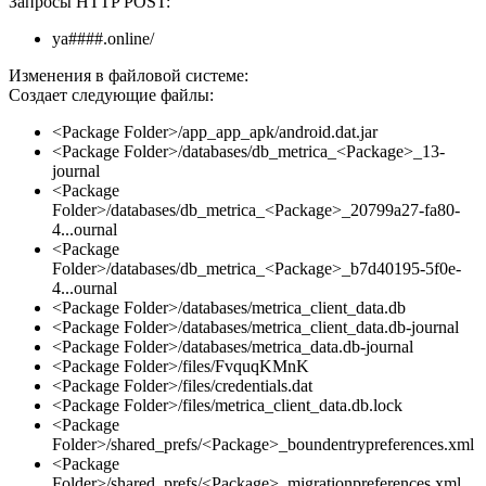
Запросы HTTP POST:
ya####.online/
Изменения в файловой системе:
Создает следующие файлы:
<Package Folder>/app_app_apk/android.dat.jar
<Package Folder>/databases/db_metrica_<Package>_13-
journal
<Package
Folder>/databases/db_metrica_<Package>_20799a27-fa80-
4...ournal
<Package
Folder>/databases/db_metrica_<Package>_b7d40195-5f0e-
4...ournal
<Package Folder>/databases/metrica_client_data.db
<Package Folder>/databases/metrica_client_data.db-journal
<Package Folder>/databases/metrica_data.db-journal
<Package Folder>/files/FvquqKMnK
<Package Folder>/files/credentials.dat
<Package Folder>/files/metrica_client_data.db.lock
<Package
Folder>/shared_prefs/<Package>_boundentrypreferences.xml
<Package
Folder>/shared_prefs/<Package>_migrationpreferences.xml