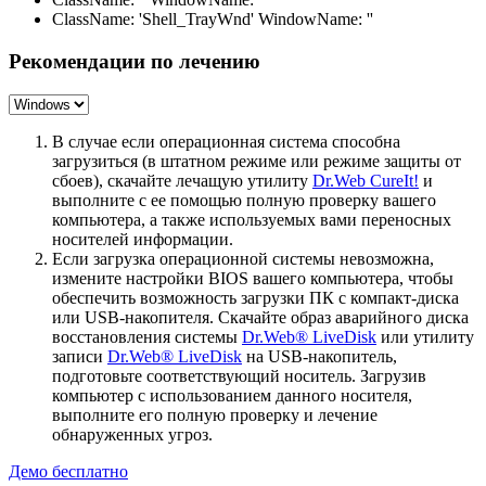
ClassName: 'Shell_TrayWnd' WindowName: ''
Рекомендации по лечению
В случае если операционная система способна
загрузиться (в штатном режиме или режиме защиты от
сбоев), скачайте лечащую утилиту
Dr.Web CureIt!
и
выполните с ее помощью полную проверку вашего
компьютера, а также используемых вами переносных
носителей информации.
Если загрузка операционной системы невозможна,
измените настройки BIOS вашего компьютера, чтобы
обеспечить возможность загрузки ПК с компакт-диска
или USB-накопителя. Скачайте образ аварийного диска
восстановления системы
Dr.Web® LiveDisk
или утилиту
записи
Dr.Web® LiveDisk
на USB-накопитель,
подготовьте соответствующий носитель. Загрузив
компьютер с использованием данного носителя,
выполните его полную проверку и лечение
обнаруженных угроз.
Демо бесплатно