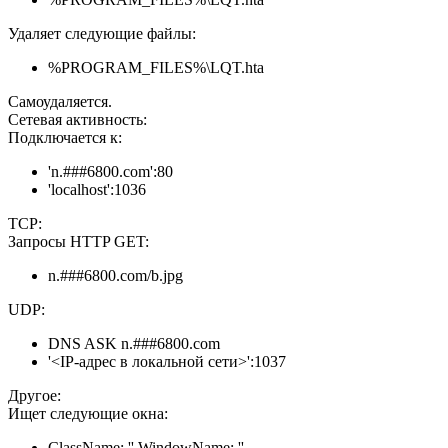
Удаляет следующие файлы:
%PROGRAM_FILES%\LQT.hta
Самоудаляется.
Сетевая активность:
Подключается к:
'n.###6800.com':80
'localhost':1036
TCP:
Запросы HTTP GET:
n.###6800.com/b.jpg
UDP:
DNS ASK n.###6800.com
'<IP-адрес в локальной сети>':1037
Другое:
Ищет следующие окна:
ClassName: '' WindowName: ''