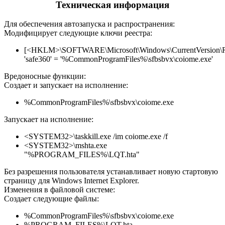
Техническая информация
Для обеспечения автозапуска и распространения:
Модифицирует следующие ключи реестра:
[<HKLM>\SOFTWARE\Microsoft\Windows\CurrentVersion\
'safe360' = '%CommonProgramFiles%\sfbsbvx\coiome.exe'
Вредоносные функции:
Создает и запускает на исполнение:
%CommonProgramFiles%\sfbsbvx\coiome.exe
Запускает на исполнение:
<SYSTEM32>\taskkill.exe /im coiome.exe /f
<SYSTEM32>\mshta.exe
"%PROGRAM_FILES%\LQT.hta"
Без разрешения пользователя устанавливает новую стартовую
страницу для Windows Internet Explorer.
Изменения в файловой системе:
Создает следующие файлы:
%CommonProgramFiles%\sfbsbvx\coiome.exe
%PROGRAM_FILES%\LQT.hta