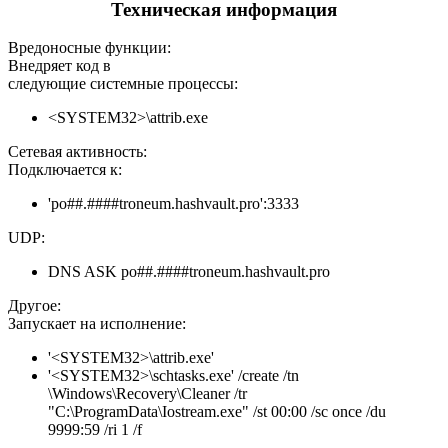
Техническая информация
Вредоносные функции:
Внедряет код в
следующие системные процессы:
<SYSTEM32>\attrib.exe
Сетевая активность:
Подключается к:
'po##.####troneum.hashvault.pro':3333
UDP:
DNS ASK po##.####troneum.hashvault.pro
Другое:
Запускает на исполнение:
'<SYSTEM32>\attrib.exe'
'<SYSTEM32>\schtasks.exe' /create /tn
\Windows\Recovery\Cleaner /tr
"C:\ProgramData\Iostream.exe" /st 00:00 /sc once /du
9999:59 /ri 1 /f