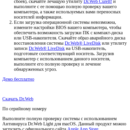
сбоев), скачайте лечащую утилиту
Dr.Web CureIt!
и
выполните с ее помощью полную проверку вашего
компьютера, а также используемых вами переносных
носителей информации.
Если загрузка операционной системы невозможна,
измените настройки BIOS вашего компьютера, чтобы
обеспечить возможность загрузки ПК с компакт-диска
или USB-накопителя. Скачайте образ аварийного диска
восстановления системы
Dr.Web® LiveDisk
или утилиту
записи
Dr.Web® LiveDisk
на USB-накопитель,
подготовьте соответствующий носитель. Загрузив
компьютер с использованием данного носителя,
выполните его полную проверку и лечение
обнаруженных угроз.
Демо бесплатно
Скачать Dr.Web
По серийному номеру
Выполните полную проверку системы с использованием
Антивируса Dr.Web Light для macOS. Данный продукт можно
загрузить с официального сайта
Apple App Store
.