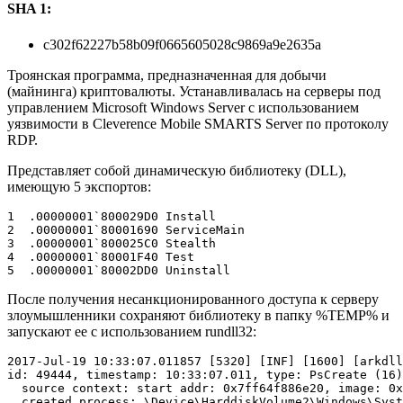
SHA 1:
c302f62227b58b09f0665605028c9869a9e2635a
Троянская программа, предназначенная для добычи
(майнинга) криптовалюты. Устанавливалась на серверы под
управлением Microsoft Windows Server с использованием
уязвимости в Cleverence Mobile SMARTS Server по протоколу
RDP.
Представляет собой динамическую библиотеку (DLL),
имеющую 5 экспортов:
1  .00000001`800029D0 Install

2  .00000001`80001690 ServiceMain

3  .00000001`800025C0 Stealth

4  .00000001`80001F40 Test

После получения несанкционированного доступа к серверу
злоумышленники сохраняют библиотеку в папку %TEMP% и
запускают ее с использованием rundll32:
2017-Jul-19 10:33:07.011857 [5320] [INF] [1600] [arkdll
id: 49444, timestamp: 10:33:07.011, type: PsCreate (16)
  source context: start addr: 0x7ff64f886e20, image: 0x
  created process: \Device\HarddiskVolume2\Windows\Syst