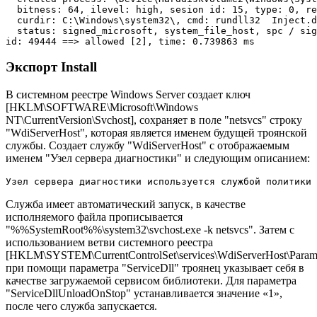
  bitness: 64, ilevel: high, sesion id: 15, type: 0, re
  curdir: C:\Windows\system32\, cmd: rundll32  Inject.d
  status: signed_microsoft, system_file_host, spc / sig
Экспорт Install
В системном реестре Windows Server создает ключ
[HKLM\SOFTWARE\Microsoft\Windows
NT\CurrentVersion\Svchost], сохраняет в поле "netsvcs" строку
"WdiServerHost", которая является именем будущей троянской
службы. Создает службу "WdiServerHost" с отображаемым
именем "Узел сервера диагностики" и следующим описанием:
Служба имеет автоматический запуск, в качестве
исполняемого файла прописывается
"%%SystemRoot%%\system32\svchost.exe -k netsvcs". Затем с
использованием ветви системного реестра
[HKLM\SYSTEM\CurrentControlSet\services\WdiServerHost\Parame
при помощи параметра "ServiceDll" троянец указывает себя в
качестве загружаемой сервисом библиотеки. Для параметра
"ServiceDllUnloadOnStop" устанавливается значение «1»,
после чего служба запускается.