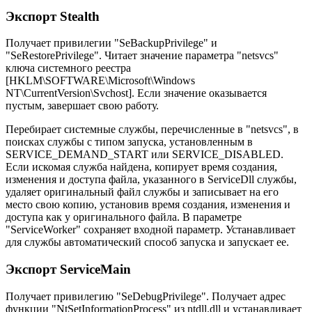
Экспорт Stealth
Получает привилегии "SeBackupPrivilege" и
"SeRestorePrivilege". Читает значение параметра "netsvcs"
ключа системного реестра
[HKLM\SOFTWARE\Microsoft\Windows
NT\CurrentVersion\Svchost]. Если значение оказывается
пустым, завершает свою работу.
Перебирает системные службы, перечисленные в "netsvcs", в
поисках службы с типом запуска, установленным в
SERVICE_DEMAND_START или SERVICE_DISABLED.
Если искомая служба найдена, копирует время создания,
изменения и доступа файла, указанного в ServiceDll службы,
удаляет оригинальный файл службы и записывает на его
место свою копию, установив время создания, изменения и
доступа как у оригинального файла. В параметре
"ServiceWorker" сохраняет входной параметр. Устанавливает
для службы автоматический способ запуска и запускает ее.
Экспорт ServiceMain
Получает привилегию "SeDebugPrivilege". Получает адрес
функции "NtSetInformationProcess" из ntdll.dll и устанавливает