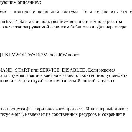
ледующим описанием:
netsvcs". Затем с использованием ветви системного реестра
я в качестве загружаемой сервисом библиотеки. Для параметра
стра [HKLM\SOFTWARE\Microsoft\Windows
CE_DEMAND_START или SERVICE_DISABLED. Если искомая
 файл службы и записывает на его место свою копию, установив
танавливает для службы автоматический способ запуска и
воего процесса флаг критического процесса. Ищет первый диск с
ycle.bin", извлекает из собственных ресурсов и сохраняет в