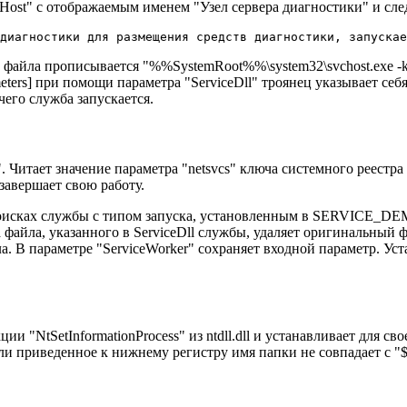
rHost" с отображаемым именем "Узел сервера диагностики" и с
 файла прописывается "%%SystemRoot%%\system32\svchost.exe -k 
ters] при помощи параметра "ServiceDll" троянец указывает себ
чего служба запускается.
ge". Читает значение параметра "netsvcs" ключа системного рее
 завершает свою работу.
 в поисках службы с типом запуска, установленным в SERVI
а файла, указанного в ServiceDll службы, удаляет оригинальный
а. В параметре "ServiceWorker" сохраняет входной параметр. Ус
и "NtSetInformationProcess" из ntdll.dll и устанавливает для с
приведенное к нижнему регистру имя папки не совпадает с "$rec