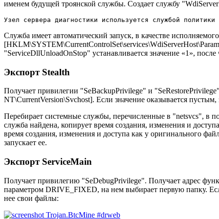
именем будущей троянской службы. Создает службу "WdiServe
Служба имеет автоматический запуск, в качестве исполняемого
[HKLM\SYSTEM\CurrentControlSet\services\WdiServerHost\Parame
"ServiceDllUnloadOnStop" устанавливается значение «1», после 
Экспорт Stealth
Получает привилегии "SeBackupPrivilege" и "SeRestorePrivile
NT\CurrentVersion\Svchost]. Если значение оказывается пустым,
Перебирает системные службы, перечисленные в "netsvcs",
служба найдена, копирует время создания, изменения и доступ
время создания, изменения и доступа как у оригинального файл
запускает ее.
Экспорт ServiceMain
Получает привилегию "SeDebugPrivilege". Получает адрес функци
параметром DRIVE_FIXED, на нем выбирает первую папку. Если 
нее свои файлы: