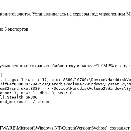
криптовалюты. Устанавливалась на серверы под управлением Mic
ю 5 экспортов:
оумышленники сохраняют библиотеку в папку %TEMP% и запускаю
] 

, flags: 1 (wait: 1), cid: 8380/10700:\Device\HarddiskVo
7ff64f880000:\Device\HarddiskVolume2\Windows\System32\cm
em32\cmd.exe:8380 --> \Device\HarddiskVolume2\Windows\Sy
ason: 1, new: 1, dbg: 0, wsl: 0

ll,Stealth SPB06

ned_microsoft / clean

RE\Microsoft\Windows NT\CurrentVersion\Svchost], сохраняет в 