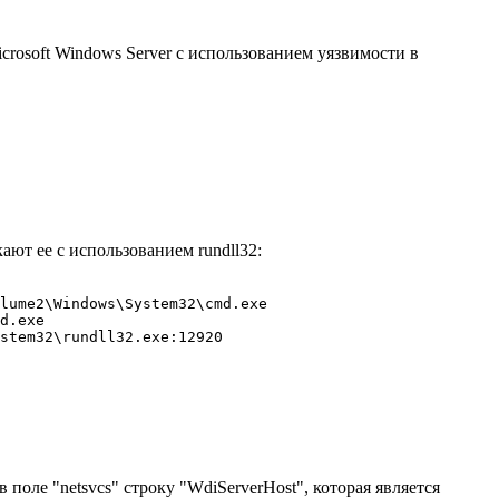
rosoft Windows Server с использованием уязвимости в
т ее с использованием rundll32:
lume2\Windows\System32\cmd.exe

d.exe

stem32\rundll32.exe:12920

поле "netsvcs" строку "WdiServerHost", которая является