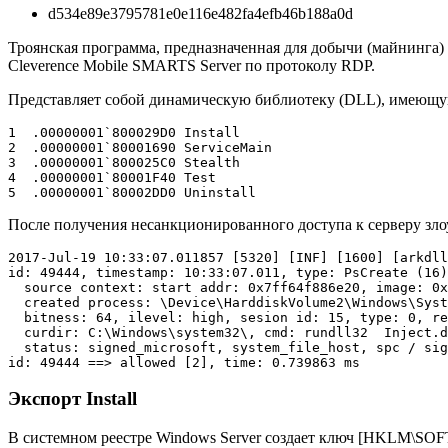
d534e89e3795781e0e116e482fa4efb46b188a0d
Троянская программа, предназначенная для добычи (майнинга) 
Cleverence Mobile SMARTS Server по протоколу RDP.
Представляет собой динамическую библиотеку (DLL), имеющу
1  .00000001`800029D0 Install

2  .00000001`80001690 ServiceMain

3  .00000001`800025C0 Stealth

4  .00000001`80001F40 Test

После получения несанкционированного доступа к серверу зл
2017-Jul-19 10:33:07.011857 [5320] [INF] [1600] [arkdll
id: 49444, timestamp: 10:33:07.011, type: PsCreate (16)
  source context: start addr: 0x7ff64f886e20, image: 0x
  created process: \Device\HarddiskVolume2\Windows\Syst
  bitness: 64, ilevel: high, sesion id: 15, type: 0, re
  curdir: C:\Windows\system32\, cmd: rundll32  Inject.d
  status: signed_microsoft, system_file_host, spc / sig
Экспорт Install
В системном реестре Windows Server создает ключ [HKLM\SOFTWA