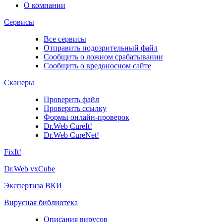
О компании
Сервисы
Все сервисы
Отправить подозрительный файл
Сообщить о ложном срабатывании
Сообщить о вредоносном сайте
Сканеры
Проверить файл
Проверить ссылку
Формы онлайн-проверок
Dr.Web CureIt!
Dr.Web CureNet!
FixIt!
Dr.Web vxCube
Экспертиза ВКИ
Вирусная библиотека
Описания вирусов