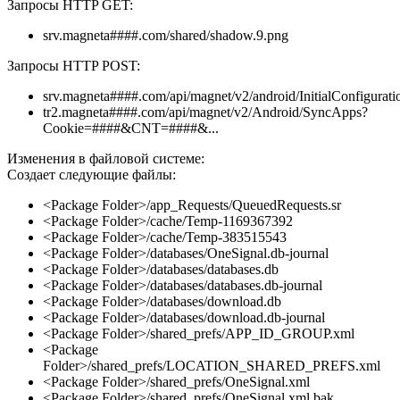
Запросы HTTP GET:
srv.magneta####.com/shared/shadow.9.png
Запросы HTTP POST:
srv.magneta####.com/api/magnet/v2/android/InitialConfigurati
tr2.magneta####.com/api/magnet/v2/Android/SyncApps?
Cookie=####&CNT=####&...
Изменения в файловой системе:
Создает следующие файлы:
<Package Folder>/app_Requests/QueuedRequests.sr
<Package Folder>/cache/Temp-1169367392
<Package Folder>/cache/Temp-383515543
<Package Folder>/databases/OneSignal.db-journal
<Package Folder>/databases/databases.db
<Package Folder>/databases/databases.db-journal
<Package Folder>/databases/download.db
<Package Folder>/databases/download.db-journal
<Package Folder>/shared_prefs/APP_ID_GROUP.xml
<Package
Folder>/shared_prefs/LOCATION_SHARED_PREFS.xml
<Package Folder>/shared_prefs/OneSignal.xml
<Package Folder>/shared_prefs/OneSignal.xml.bak