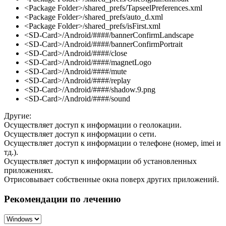
<Package Folder>/shared_prefs/TapseelPreferences.xml
<Package Folder>/shared_prefs/auto_d.xml
<Package Folder>/shared_prefs/isFirst.xml
<SD-Card>/Android/####/bannerConfirmLandscape
<SD-Card>/Android/####/bannerConfirmPortrait
<SD-Card>/Android/####/close
<SD-Card>/Android/####/magnetLogo
<SD-Card>/Android/####/mute
<SD-Card>/Android/####/replay
<SD-Card>/Android/####/shadow.9.png
<SD-Card>/Android/####/sound
Другие:
Осуществляет доступ к информации о геолокации.
Осуществляет доступ к информации о сети.
Осуществляет доступ к информации о телефоне (номер, imei и
тд.).
Осуществляет доступ к информации об установленных
приложениях.
Отрисовывает собственные окна поверх других приложений.
Рекомендации по лечению