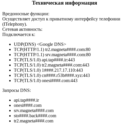
Техническая информация
Вредоносные функции:
Осуществляет доступ к приватному интерфейсу телефонии
(ITelephony).
Сетевая активность:
Подключается к:
UDP(DNS) <Google DNS>
TCP(HTTP/1.1) tr2.magneta####.com:80
TCP(HTTP/1.1) srv.magneta####.com:80
TCP(TLS/1.0) api.tap####.ir:443
TCP(TLS/1.0) tr2.magneta####.com:443
TCP(TLS/1.0) 1####.217.17.110:443
TCP(TLS/1.0) cn####.r53b####.xyz:443
TCP(TLS/1.0) onesi####.com:443
Запросы DNS:
api.tap####.ir
onesi####.com
srv.magneta####.com
sto####.back####.com
tr2.magneta####.com