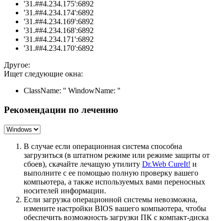
'31.##4.234.175':6892
'31.##4.234.174':6892
'31.##4.234.169':6892
'31.##4.234.168':6892
'31.##4.234.171':6892
'31.##4.234.170':6892
Другое:
Ищет следующие окна:
ClassName: '' WindowName: ''
Рекомендации по лечению
В случае если операционная система способна
загрузиться (в штатном режиме или режиме защиты от
сбоев), скачайте лечащую утилиту
Dr.Web CureIt!
и
выполните с ее помощью полную проверку вашего
компьютера, а также используемых вами переносных
носителей информации.
Если загрузка операционной системы невозможна,
измените настройки BIOS вашего компьютера, чтобы
обеспечить возможность загрузки ПК с компакт-диска