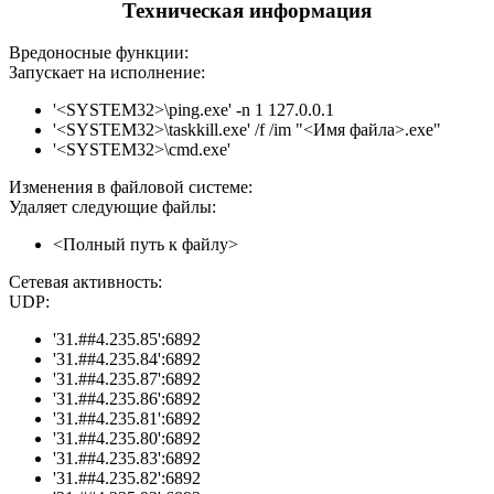
Техническая информация
Вредоносные функции:
Запускает на исполнение:
'<SYSTEM32>\ping.exe' -n 1 127.0.0.1
'<SYSTEM32>\taskkill.exe' /f /im "<Имя файла>.exe"
'<SYSTEM32>\cmd.exe'
Изменения в файловой системе:
Удаляет следующие файлы:
<Полный путь к файлу>
Сетевая активность:
UDP:
'31.##4.235.85':6892
'31.##4.235.84':6892
'31.##4.235.87':6892
'31.##4.235.86':6892
'31.##4.235.81':6892
'31.##4.235.80':6892
'31.##4.235.83':6892
'31.##4.235.82':6892