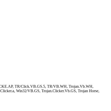
DCLICKE.AP, TR/Click.VB.GS.5, TR/VB.WH, Trojan.Vb.WH,
icker.a, Win32/VB.GS, Trojan.Clicker.Vb.GS, Trojan Horse,