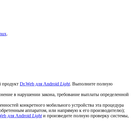
nux
.
й продукт
Dr.Web для Android
Light
. Выполните полную
винение в нарушении закона, требование выплаты определенной
бенностей конкретного мобильного устройства эта процедура
иобретенным аппаратом, или напрямую к его производителю);
Web для Android
Light
и произведите полную проверку системы,