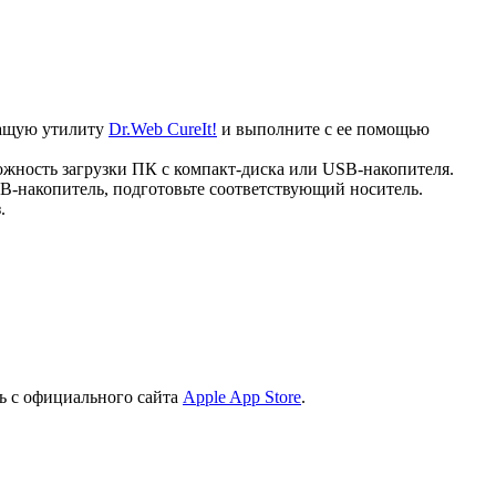
ечащую утилиту
Dr.Web CureIt!
и выполните с ее помощью
ожность загрузки ПК с компакт-диска или USB-накопителя.
B-накопитель, подготовьте соответствующий носитель.
.
ь с официального сайта
Apple App Store
.