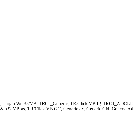
oader.b, Trojan:Win32/VB, TROJ_Generic, TR/Click.VB.IP, TROJ_A
in32.VB.gs, TR/Click.VB.GC, Generic.dx, Generic.CN, Generic AdCl