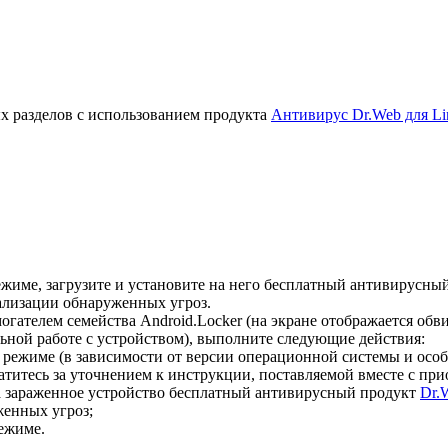
х разделов с использованием продукта
Антивирус Dr.Web для Li
жиме, загрузите и установите на него бесплатный антивирусны
ализации обнаруженных угроз.
гателем семейства Android.Locker (на экране отображается об
ной работе с устройством), выполните следующие действия:
 режиме (в зависимости от версии операционной системы и осо
титесь за уточнением к инструкции, поставляемой вместе с пр
а зараженное устройство бесплатный антивирусный продукт
Dr.
енных угроз;
ежиме.