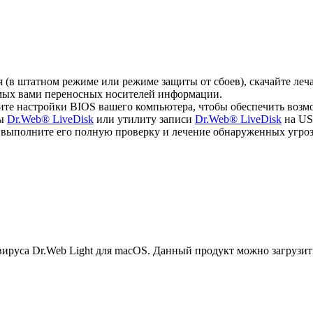
ся (в штатном режиме или режиме защиты от сбоев), скачайте л
емых вами переносных носителей информации.
ите настройки BIOS вашего компьютера, чтобы обеспечить возм
мы
Dr.Web® LiveDisk
или утилиту записи
Dr.Web® LiveDisk
на US
, выполните его полную проверку и лечение обнаруженных угроз
руса Dr.Web Light для macOS. Данный продукт можно загрузит