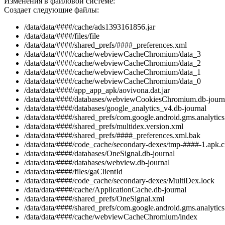
Изменения в файловой системе:
Создает следующие файлы:
/data/data/####/cache/ads1393161856.jar
/data/data/####/files/file
/data/data/####/shared_prefs/####_preferences.xml
/data/data/####/cache/webviewCacheChromium/data_3
/data/data/####/cache/webviewCacheChromium/data_2
/data/data/####/cache/webviewCacheChromium/data_1
/data/data/####/cache/webviewCacheChromium/data_0
/data/data/####/app_app_apk/aovivona.dat.jar
/data/data/####/databases/webviewCookiesChromium.db-journ
/data/data/####/databases/google_analytics_v4.db-journal
/data/data/####/shared_prefs/com.google.android.gms.analytics
/data/data/####/shared_prefs/multidex.version.xml
/data/data/####/shared_prefs/####_preferences.xml.bak
/data/data/####/code_cache/secondary-dexes/tmp-####-1.apk.
/data/data/####/databases/OneSignal.db-journal
/data/data/####/databases/webview.db-journal
/data/data/####/files/gaClientId
/data/data/####/code_cache/secondary-dexes/MultiDex.lock
/data/data/####/cache/ApplicationCache.db-journal
/data/data/####/shared_prefs/OneSignal.xml
/data/data/####/shared_prefs/com.google.android.gms.analytics
/data/data/####/cache/webviewCacheChromium/index