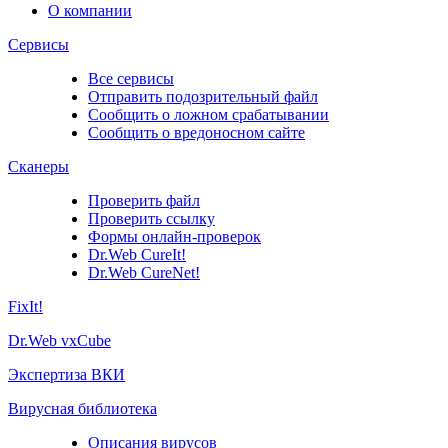
О компании
Сервисы
Все сервисы
Отправить подозрительный файл
Сообщить о ложном срабатывании
Сообщить о вредоносном сайте
Сканеры
Проверить файл
Проверить ссылку
Формы онлайн-проверок
Dr.Web CureIt!
Dr.Web CureNet!
FixIt!
Dr.Web vxCube
Экспертиза ВКИ
Вирусная библиотека
Описания вирусов