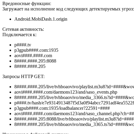
Вредоносные функции:
Загружает на исполнение код следующих детектируемых угроз:
Android.MobiDash.1.origin
Сетевая активность:
Подключается к:
p####.tv
p3gpub####.com:1935
aovi####.####.com
8####.####.205:8088
8####.####.205
Запросы HTTP GET:
8####.####.205/live/tvhboaovivo/playlist.m3u8?id=####&w
aovi####.####.com/daemons123/and/saso_events.php
8####.####.205/live/tvhboaovivo/media_3366.ts?id=####&
p####.tv/hash/e7e9314913487f5d3a0f94abcc7291adf4ea5522
p3gpub####.com:1935/loadbalancer?22591=####
aovi####.####.com/daemons123/and/saso_channel.php?ch=#
8####.####.205:8088/live/tvhboaovivo/playlist.m3u8?id=##
8####.####.205/live/tvhboaovivo/media_3365.ts?id=####&