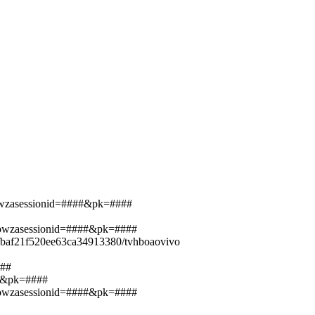
owzasessionid=####&pk=####
wowzasessionid=####&pk=####
fbaf21f520ee63ca34913380/tvhboaovivo
###
##&pk=####
wowzasessionid=####&pk=####