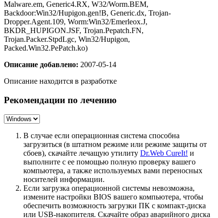
Malware.em, Generic4.RX, W32/Worm.BEM,
Backdoor:Win32/Hupigon.gen!B, Generic.dx, Trojan-
Dropper.Agent.109, Worm:Win32/Emerleox.J,
BKDR_HUPIGON.JSF, Trojan.Pepatch.FN,
Trojan.Packer.StpdLgc, Win32/Hupigon,
Packed.Win32.PePatch.ko)
Описание добавлено:
2007-05-14
Описание находится в разработке
Рекомендации по лечению
В случае если операционная система способна
загрузиться (в штатном режиме или режиме защиты от
сбоев), скачайте лечащую утилиту
Dr.Web CureIt!
и
выполните с ее помощью полную проверку вашего
компьютера, а также используемых вами переносных
носителей информации.
Если загрузка операционной системы невозможна,
измените настройки BIOS вашего компьютера, чтобы
обеспечить возможность загрузки ПК с компакт-диска
или USB-накопителя. Скачайте образ аварийного диска