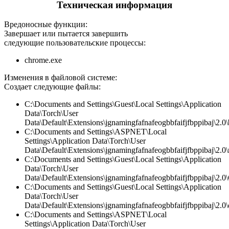
Техническая информация
Вредоносные функции:
Завершает или пытается завершить
следующие пользовательские процессы:
chrome.exe
Изменения в файловой системе:
Создает следующие файлы:
C:\Documents and Settings\Guest\Local Settings\Application
Data\Torch\User
Data\Default\Extensions\jgnamingfafnafeogbbfaifjfbppibaj\2.0
C:\Documents and Settings\ASPNET\Local
Settings\Application Data\Torch\User
Data\Default\Extensions\jgnamingfafnafeogbbfaifjfbppibaj\2.0\
C:\Documents and Settings\Guest\Local Settings\Application
Data\Torch\User
Data\Default\Extensions\jgnamingfafnafeogbbfaifjfbppibaj\2.0\
C:\Documents and Settings\Guest\Local Settings\Application
Data\Torch\User
Data\Default\Extensions\jgnamingfafnafeogbbfaifjfbppibaj\2.0\c
C:\Documents and Settings\ASPNET\Local
Settings\Application Data\Torch\User