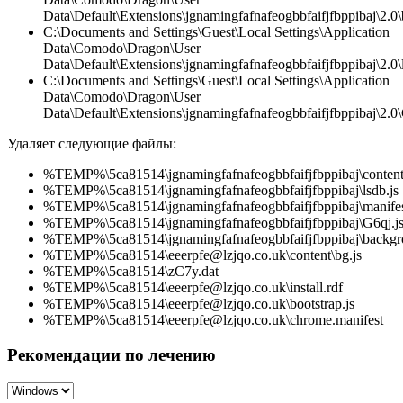
Data\Default\Extensions\jgnamingfafnafeogbbfaifjfbppibaj\2.0
C:\Documents and Settings\Guest\Local Settings\Application
Data\Comodo\Dragon\User
Data\Default\Extensions\jgnamingfafnafeogbbfaifjfbppibaj\2.0\l
C:\Documents and Settings\Guest\Local Settings\Application
Data\Comodo\Dragon\User
Data\Default\Extensions\jgnamingfafnafeogbbfaifjfbppibaj\2.0\
Удаляет следующие файлы:
%TEMP%\5ca81514\jgnamingfafnafeogbbfaifjfbppibaj\content
%TEMP%\5ca81514\jgnamingfafnafeogbbfaifjfbppibaj\lsdb.js
%TEMP%\5ca81514\jgnamingfafnafeogbbfaifjfbppibaj\manifes
%TEMP%\5ca81514\jgnamingfafnafeogbbfaifjfbppibaj\G6qj.j
%TEMP%\5ca81514\jgnamingfafnafeogbbfaifjfbppibaj\backgr
%TEMP%\5ca81514\eeerpfe@lzjqo.co.uk\content\bg.js
%TEMP%\5ca81514\zC7y.dat
%TEMP%\5ca81514\eeerpfe@lzjqo.co.uk\install.rdf
%TEMP%\5ca81514\eeerpfe@lzjqo.co.uk\bootstrap.js
%TEMP%\5ca81514\eeerpfe@lzjqo.co.uk\chrome.manifest
Рекомендации по лечению