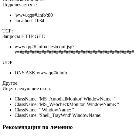
Подключается к:
'www.qq##.info':80
'localhost':1034
TCP:
Запросы HTTP GET:
www.qq##.info/cjtest/conf.jsp?
v=###############################################
UDP:
DNS ASK www.qq##.info
Другое:
Ищет следующие окна:
ClassName: 'MS_AutodialMonitor' WindowName: ''
ClassName: 'MS_WebcheckMonitor' WindowName: ''
ClassName: '' WindowName: ''
ClassName: 'Shell_TrayWnd' WindowName: ''
Рекомендации по лечению