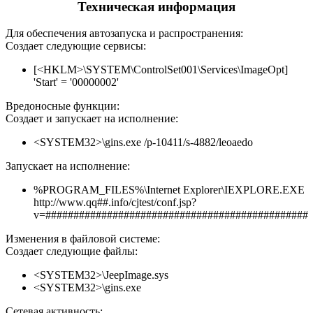
Техническая информация
Для обеспечения автозапуска и распространения:
Создает следующие сервисы:
[<HKLM>\SYSTEM\ControlSet001\Services\ImageOpt]
'Start' = '00000002'
Вредоносные функции:
Создает и запускает на исполнение:
<SYSTEM32>\gins.exe /p-10411/s-4882/leoaedo
Запускает на исполнение:
%PROGRAM_FILES%\Internet Explorer\IEXPLORE.EXE
http://www.qq##.info/cjtest/conf.jsp?
v=###############################################
Изменения в файловой системе:
Создает следующие файлы:
<SYSTEM32>\JeepImage.sys
<SYSTEM32>\gins.exe
Сетевая активность: