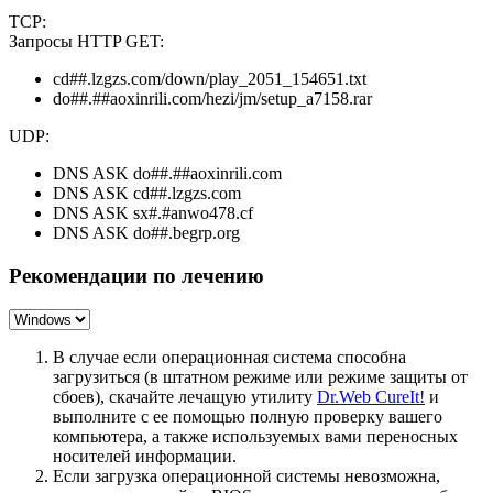
TCP:
Запросы HTTP GET:
cd##.lzgzs.com/down/play_2051_154651.txt
do##.##aoxinrili.com/hezi/jm/setup_a7158.rar
UDP:
DNS ASK do##.##aoxinrili.com
DNS ASK cd##.lzgzs.com
DNS ASK sx#.#anwo478.cf
DNS ASK do##.begrp.org
Рекомендации по лечению
В случае если операционная система способна
загрузиться (в штатном режиме или режиме защиты от
сбоев), скачайте лечащую утилиту
Dr.Web CureIt!
и
выполните с ее помощью полную проверку вашего
компьютера, а также используемых вами переносных
носителей информации.
Если загрузка операционной системы невозможна,