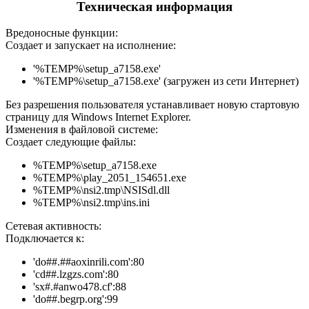
Техническая информация
Вредоносные функции:
Создает и запускает на исполнение:
'%TEMP%\setup_a7158.exe'
'%TEMP%\setup_a7158.exe' (загружен из сети Интернет)
Без разрешения пользователя устанавливает новую стартовую
страницу для Windows Internet Explorer.
Изменения в файловой системе:
Создает следующие файлы:
%TEMP%\setup_a7158.exe
%TEMP%\play_2051_154651.exe
%TEMP%\nsi2.tmp\NSISdl.dll
%TEMP%\nsi2.tmp\ins.ini
Сетевая активность:
Подключается к:
'do##.##aoxinrili.com':80
'cd##.lzgzs.com':80
'sx#.#anwo478.cf':88
'do##.begrp.org':99