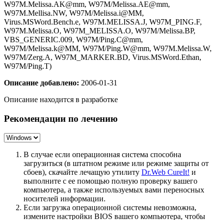
W97M.Melissa.AK@mm, W97M/Melissa.AE@mm,
W97M.Mellisa.NW, W97M/Melissa.i@MM,
Virus.MSWord.Bench.e, W97M.MELISSA.J, W97M_PING.F,
W97M.Melissa.O, W97M_MELISSA.O, W97M/Melissa.BP,
VBS_GENERIC.009, W97M/Ping.C@mm,
W97M/Melissa.k@MM, W97M/Ping.W@mm, W97M.Melissa.W,
W97M/Zerg.A, W97M_MARKER.BD, Virus.MSWord.Ethan,
W97M/Ping.T)
Описание добавлено:
2006-01-31
Описание находится в разработке
Рекомендации по лечению
В случае если операционная система способна
загрузиться (в штатном режиме или режиме защиты от
сбоев), скачайте лечащую утилиту
Dr.Web CureIt!
и
выполните с ее помощью полную проверку вашего
компьютера, а также используемых вами переносных
носителей информации.
Если загрузка операционной системы невозможна,
измените настройки BIOS вашего компьютера, чтобы