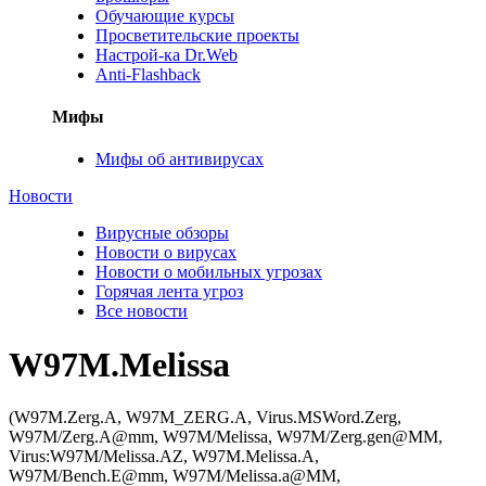
Обучающие курсы
Просветительские проекты
Настрой-ка Dr.Web
Anti-Flashback
Мифы
Мифы об антивирусах
Новости
Вирусные обзоры
Новости о вирусах
Новости о мобильных угрозах
Горячая лента угроз
Все новости
W97M.Melissa
(W97M.Zerg.A, W97M_ZERG.A, Virus.MSWord.Zerg,
W97M/Zerg.A@mm, W97M/Melissa, W97M/Zerg.gen@MM,
Virus:W97M/Melissa.AZ, W97M.Melissa.A,
W97M/Bench.E@mm, W97M/Melissa.a@MM,