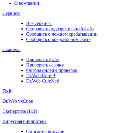
О компании
Сервисы
Все сервисы
Отправить подозрительный файл
Сообщить о ложном срабатывании
Сообщить о вредоносном сайте
Сканеры
Проверить файл
Проверить ссылку
Формы онлайн-проверок
Dr.Web CureIt!
Dr.Web CureNet!
FixIt!
Dr.Web vxCube
Экспертиза ВКИ
Вирусная библиотека
Описания вирусов