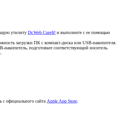
ечащую утилиту
Dr.Web CureIt!
и выполните с ее помощью
ожность загрузки ПК с компакт-диска или USB-накопителя.
B-накопитель, подготовьте соответствующий носитель.
.
ь с официального сайта
Apple App Store
.