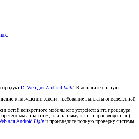
nux
.
й продукт
Dr.Web для Android
Light
. Выполните полную
винение в нарушении закона, требование выплаты определенной
бенностей конкретного мобильного устройства эта процедура
иобретенным аппаратом, или напрямую к его производителю);
Web для Android
Light
и произведите полную проверку системы,