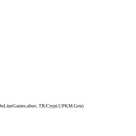
2.OnLineGames.abuv, TR/Crypt.UPKM.Gen)