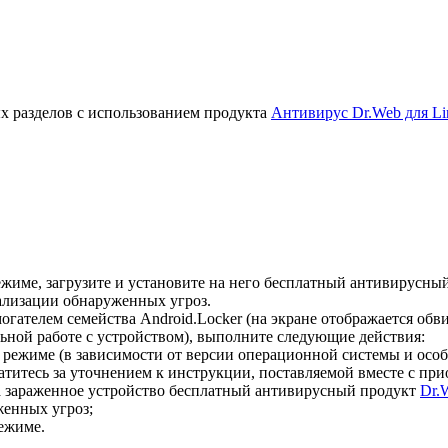
х разделов с использованием продукта
Антивирус Dr.Web для Li
жиме, загрузите и установите на него бесплатный антивирусны
ализации обнаруженных угроз.
гателем семейства Android.Locker (на экране отображается об
ной работе с устройством), выполните следующие действия:
 режиме (в зависимости от версии операционной системы и осо
титесь за уточнением к инструкции, поставляемой вместе с пр
а зараженное устройство бесплатный антивирусный продукт
Dr.
енных угроз;
ежиме.