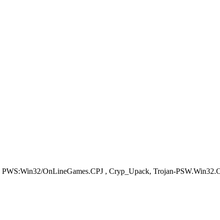
rror, PWS:Win32/OnLineGames.CPJ , Cryp_Upack, Trojan-PSW.Win3