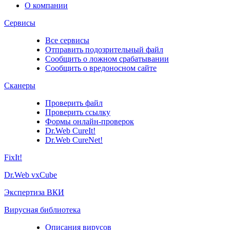
О компании
Сервисы
Все сервисы
Отправить подозрительный файл
Сообщить о ложном срабатывании
Сообщить о вредоносном сайте
Сканеры
Проверить файл
Проверить ссылку
Формы онлайн-проверок
Dr.Web CureIt!
Dr.Web CureNet!
FixIt!
Dr.Web vxCube
Экспертиза ВКИ
Вирусная библиотека
Описания вирусов