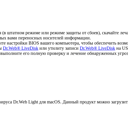
ся (в штатном режиме или режиме защиты от сбоев), скачайте л
емых вами переносных носителей информации.
ите настройки BIOS вашего компьютера, чтобы обеспечить возм
мы
Dr.Web® LiveDisk
или утилиту записи
Dr.Web® LiveDisk
на US
, выполните его полную проверку и лечение обнаруженных угроз
руса Dr.Web Light для macOS. Данный продукт можно загрузит