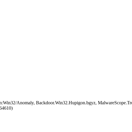
an:Win32/Anomaly, Backdoor.Win32.Hupigon.bgyz, MalwareScope.Tro
64610)