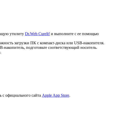
ечащую утилиту
Dr.Web CureIt!
и выполните с ее помощью
ожность загрузки ПК с компакт-диска или USB-накопителя.
B-накопитель, подготовьте соответствующий носитель.
.
ь с официального сайта
Apple App Store
.