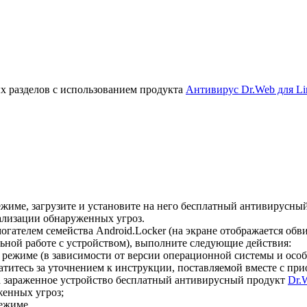
х разделов с использованием продукта
Антивирус Dr.Web для Li
жиме, загрузите и установите на него бесплатный антивирусны
ализации обнаруженных угроз.
гателем семейства Android.Locker (на экране отображается об
ной работе с устройством), выполните следующие действия:
 режиме (в зависимости от версии операционной системы и осо
титесь за уточнением к инструкции, поставляемой вместе с пр
а зараженное устройство бесплатный антивирусный продукт
Dr.
енных угроз;
ежиме.