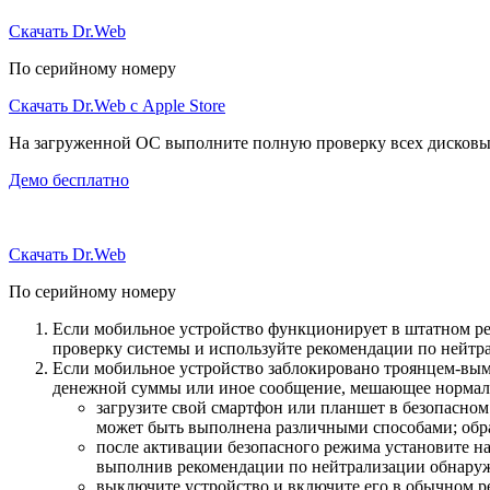
Скачать Dr.Web
По серийному номеру
Скачать Dr.Web с Apple Store
На загруженной ОС выполните полную проверку всех дисковы
Демо бесплатно
Скачать Dr.Web
По серийному номеру
Если мобильное устройство функционирует в штатном ре
проверку системы и используйте рекомендации по нейтр
Если мобильное устройство заблокировано троянцем-вымо
денежной суммы или иное сообщение, мешающее нормаль
загрузите свой смартфон или планшет в безопасном
может быть выполнена различными способами; обра
после активации безопасного режима установите н
выполнив рекомендации по нейтрализации обнаруж
выключите устройство и включите его в обычном р