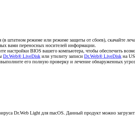
ся (в штатном режиме или режиме защиты от сбоев), скачайте л
емых вами переносных носителей информации.
ите настройки BIOS вашего компьютера, чтобы обеспечить возм
мы
Dr.Web® LiveDisk
или утилиту записи
Dr.Web® LiveDisk
на US
, выполните его полную проверку и лечение обнаруженных угроз
руса Dr.Web Light для macOS. Данный продукт можно загрузит