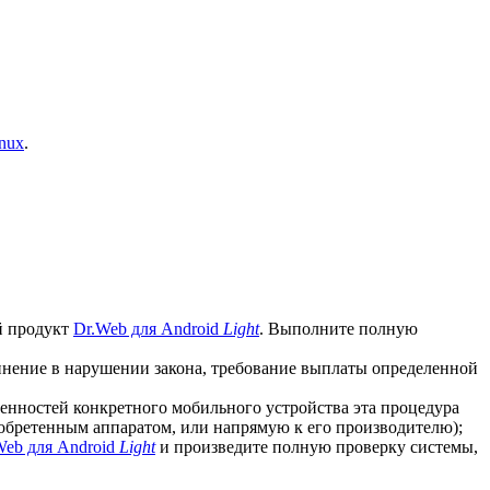
nux
.
й продукт
Dr.Web для Android
Light
. Выполните полную
винение в нарушении закона, требование выплаты определенной
бенностей конкретного мобильного устройства эта процедура
иобретенным аппаратом, или напрямую к его производителю);
Web для Android
Light
и произведите полную проверку системы,