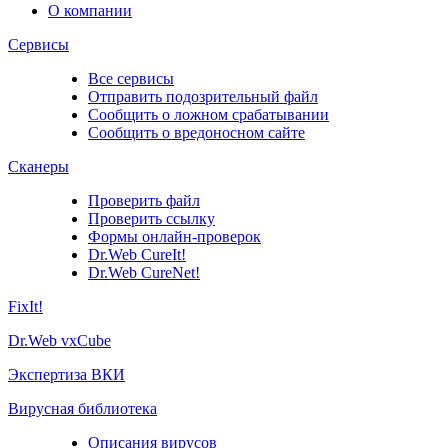
О компании
Сервисы
Все сервисы
Отправить подозрительный файл
Сообщить о ложном срабатывании
Сообщить о вредоносном сайте
Сканеры
Проверить файл
Проверить ссылку
Формы онлайн-проверок
Dr.Web CureIt!
Dr.Web CureNet!
FixIt!
Dr.Web vxCube
Экспертиза ВКИ
Вирусная библиотека
Описания вирусов