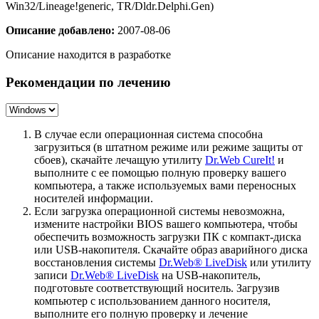
Win32/Lineage!generic, TR/Dldr.Delphi.Gen)
Описание добавлено:
2007-08-06
Описание находится в разработке
Рекомендации по лечению
В случае если операционная система способна
загрузиться (в штатном режиме или режиме защиты от
сбоев), скачайте лечащую утилиту
Dr.Web CureIt!
и
выполните с ее помощью полную проверку вашего
компьютера, а также используемых вами переносных
носителей информации.
Если загрузка операционной системы невозможна,
измените настройки BIOS вашего компьютера, чтобы
обеспечить возможность загрузки ПК с компакт-диска
или USB-накопителя. Скачайте образ аварийного диска
восстановления системы
Dr.Web® LiveDisk
или утилиту
записи
Dr.Web® LiveDisk
на USB-накопитель,
подготовьте соответствующий носитель. Загрузив
компьютер с использованием данного носителя,
выполните его полную проверку и лечение