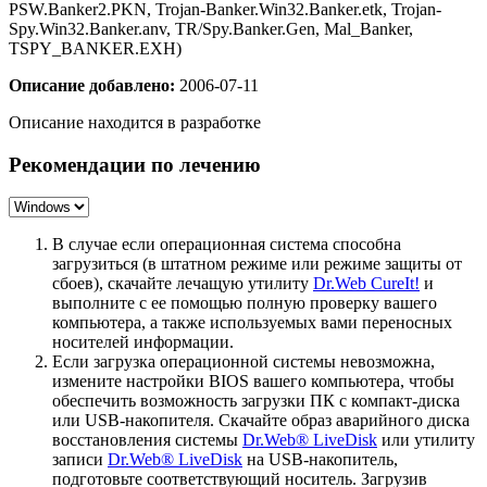
PSW.Banker2.PKN, Trojan-Banker.Win32.Banker.etk, Trojan-
Spy.Win32.Banker.anv, TR/Spy.Banker.Gen, Mal_Banker,
TSPY_BANKER.EXH)
Описание добавлено:
2006-07-11
Описание находится в разработке
Рекомендации по лечению
В случае если операционная система способна
загрузиться (в штатном режиме или режиме защиты от
сбоев), скачайте лечащую утилиту
Dr.Web CureIt!
и
выполните с ее помощью полную проверку вашего
компьютера, а также используемых вами переносных
носителей информации.
Если загрузка операционной системы невозможна,
измените настройки BIOS вашего компьютера, чтобы
обеспечить возможность загрузки ПК с компакт-диска
или USB-накопителя. Скачайте образ аварийного диска
восстановления системы
Dr.Web® LiveDisk
или утилиту
записи
Dr.Web® LiveDisk
на USB-накопитель,
подготовьте соответствующий носитель. Загрузив