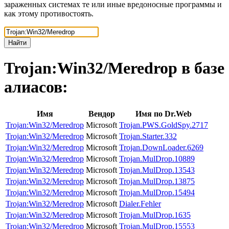
зараженных системах те или иные вредоносные программы и
как этому противостоять.
Найти
Trojan:Win32/Meredrop
в базе
алиасов:
Имя
Вендор
Имя по Dr.Web
Trojan:Win32/Meredrop
Microsoft
Trojan.PWS.GoldSpy.2717
Trojan:Win32/Meredrop
Microsoft
Trojan.Starter.332
Trojan:Win32/Meredrop
Microsoft
Trojan.DownLoader.6269
Trojan:Win32/Meredrop
Microsoft
Trojan.MulDrop.10889
Trojan:Win32/Meredrop
Microsoft
Trojan.MulDrop.13543
Trojan:Win32/Meredrop
Microsoft
Trojan.MulDrop.13875
Trojan:Win32/Meredrop
Microsoft
Trojan.MulDrop.15494
Trojan:Win32/Meredrop
Microsoft
Dialer.Fehler
Trojan:Win32/Meredrop
Microsoft
Trojan.MulDrop.1635
Trojan:Win32/Meredrop
Microsoft
Trojan.MulDrop.15553