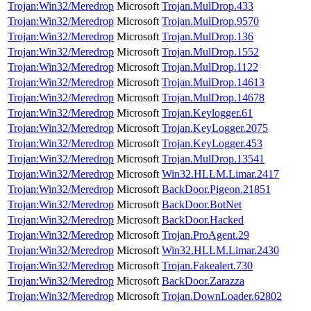
Trojan:Win32/Meredrop
Microsoft
Trojan.MulDrop.433
Trojan:Win32/Meredrop
Microsoft
Trojan.MulDrop.9570
Trojan:Win32/Meredrop
Microsoft
Trojan.MulDrop.136
Trojan:Win32/Meredrop
Microsoft
Trojan.MulDrop.1552
Trojan:Win32/Meredrop
Microsoft
Trojan.MulDrop.1122
Trojan:Win32/Meredrop
Microsoft
Trojan.MulDrop.14613
Trojan:Win32/Meredrop
Microsoft
Trojan.MulDrop.14678
Trojan:Win32/Meredrop
Microsoft
Trojan.Keylogger.61
Trojan:Win32/Meredrop
Microsoft
Trojan.KeyLogger.2075
Trojan:Win32/Meredrop
Microsoft
Trojan.KeyLogger.453
Trojan:Win32/Meredrop
Microsoft
Trojan.MulDrop.13541
Trojan:Win32/Meredrop
Microsoft
Win32.HLLM.Limar.2417
Trojan:Win32/Meredrop
Microsoft
BackDoor.Pigeon.21851
Trojan:Win32/Meredrop
Microsoft
BackDoor.BotNet
Trojan:Win32/Meredrop
Microsoft
BackDoor.Hacked
Trojan:Win32/Meredrop
Microsoft
Trojan.ProAgent.29
Trojan:Win32/Meredrop
Microsoft
Win32.HLLM.Limar.2430
Trojan:Win32/Meredrop
Microsoft
Trojan.Fakealert.730
Trojan:Win32/Meredrop
Microsoft
BackDoor.Zarazza
Trojan:Win32/Meredrop
Microsoft
Trojan.DownLoader.62802