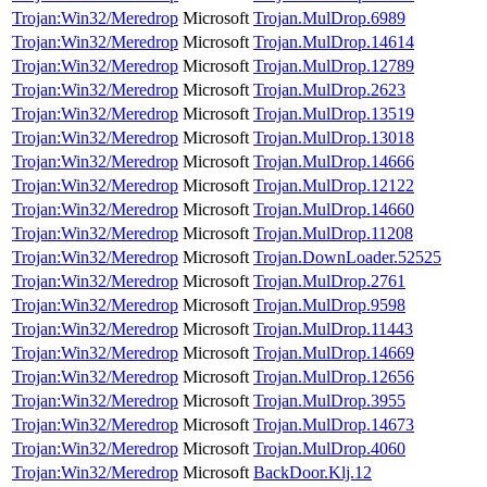
Trojan:Win32/Meredrop
Microsoft
Trojan.MulDrop.6989
Trojan:Win32/Meredrop
Microsoft
Trojan.MulDrop.14614
Trojan:Win32/Meredrop
Microsoft
Trojan.MulDrop.12789
Trojan:Win32/Meredrop
Microsoft
Trojan.MulDrop.2623
Trojan:Win32/Meredrop
Microsoft
Trojan.MulDrop.13519
Trojan:Win32/Meredrop
Microsoft
Trojan.MulDrop.13018
Trojan:Win32/Meredrop
Microsoft
Trojan.MulDrop.14666
Trojan:Win32/Meredrop
Microsoft
Trojan.MulDrop.12122
Trojan:Win32/Meredrop
Microsoft
Trojan.MulDrop.14660
Trojan:Win32/Meredrop
Microsoft
Trojan.MulDrop.11208
Trojan:Win32/Meredrop
Microsoft
Trojan.DownLoader.52525
Trojan:Win32/Meredrop
Microsoft
Trojan.MulDrop.2761
Trojan:Win32/Meredrop
Microsoft
Trojan.MulDrop.9598
Trojan:Win32/Meredrop
Microsoft
Trojan.MulDrop.11443
Trojan:Win32/Meredrop
Microsoft
Trojan.MulDrop.14669
Trojan:Win32/Meredrop
Microsoft
Trojan.MulDrop.12656
Trojan:Win32/Meredrop
Microsoft
Trojan.MulDrop.3955
Trojan:Win32/Meredrop
Microsoft
Trojan.MulDrop.14673
Trojan:Win32/Meredrop
Microsoft
Trojan.MulDrop.4060
Trojan:Win32/Meredrop
Microsoft
BackDoor.Klj.12