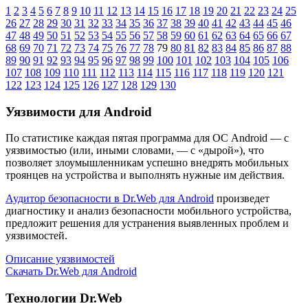
1
2
3
4
5
6
7
8
9
10
11
12
13
14
15
16
17
18
19
20
21
22
23
24
25
26
27
28
29
30
31
32
33
34
35
36
37
38
39
40
41
42
43
44
45
46
47
48
49
50
51
52
53
54
55
56
57
58
59
60
61
62
63
64
65
66
67
68
69
70
71
72
73
74
75
76
77
78
79
80
81
82
83
84
85
86
87
88
89
90
91
92
93
94
95
96
97
98
99
100
101
102
103
104
105
106
107
108
109
110
111
112
113
114
115
116
117
118
119
120
121
122
123
124
125
126
127
128
129
130
Уязвимости для Android
По статистике
каждая пятая программа для ОС Android
— с
уязвимостью (или, иными словами, — с «дырой»), что
позволяет злоумышленникам успешно внедрять мобильных
троянцев на устройства и выполнять нужные им действия.
Аудитор безопасности в Dr.Web для Android
произведет
диагностику и анализ безопасности мобильного устройства,
предложит решения для устранения выявленных проблем и
уязвимостей.
Описание уязвимостей
Скачать Dr.Web для Android
Технологии Dr.Web