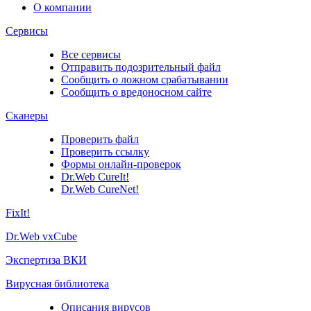
О компании
Сервисы
Все сервисы
Отправить подозрительный файл
Сообщить о ложном срабатывании
Сообщить о вредоносном сайте
Сканеры
Проверить файл
Проверить ссылку
Формы онлайн-проверок
Dr.Web CureIt!
Dr.Web CureNet!
FixIt!
Dr.Web vxCube
Экспертиза ВКИ
Вирусная библиотека
Описания вирусов