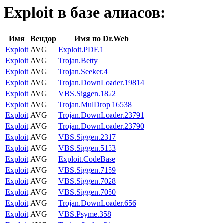
Exploit
в базе алиасов:
Имя
Вендор
Имя по Dr.Web
Exploit
AVG
Exploit.PDF.1
Exploit
AVG
Trojan.Betty
Exploit
AVG
Trojan.Seeker.4
Exploit
AVG
Trojan.DownLoader.19814
Exploit
AVG
VBS.Siggen.1822
Exploit
AVG
Trojan.MulDrop.16538
Exploit
AVG
Trojan.DownLoader.23791
Exploit
AVG
Trojan.DownLoader.23790
Exploit
AVG
VBS.Siggen.2317
Exploit
AVG
VBS.Siggen.5133
Exploit
AVG
Exploit.CodeBase
Exploit
AVG
VBS.Siggen.7159
Exploit
AVG
VBS.Siggen.7028
Exploit
AVG
VBS.Siggen.7050
Exploit
AVG
Trojan.DownLoader.656
Exploit
AVG
VBS.Psyme.358