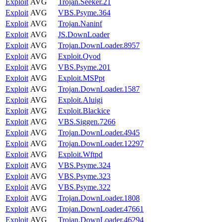
Exploit
AVG
Trojan.Seeker.21
Exploit
AVG
VBS.Psyme.364
Exploit
AVG
Trojan.Naninf
Exploit
AVG
JS.DownLoader
Exploit
AVG
Trojan.DownLoader.8957
Exploit
AVG
Exploit.Qvod
Exploit
AVG
VBS.Psyme.201
Exploit
AVG
Exploit.MSPpt
Exploit
AVG
Trojan.DownLoader.1587
Exploit
AVG
Exploit.Aluigi
Exploit
AVG
Exploit.Blackice
Exploit
AVG
VBS.Siggen.7266
Exploit
AVG
Trojan.DownLoader.4945
Exploit
AVG
Trojan.DownLoader.12297
Exploit
AVG
Exploit.Wftpd
Exploit
AVG
VBS.Psyme.324
Exploit
AVG
VBS.Psyme.323
Exploit
AVG
VBS.Psyme.322
Exploit
AVG
Trojan.DownLoader.1808
Exploit
AVG
Trojan.DownLoader.47661
Exploit
AVG
Trojan.DownLoader.46294