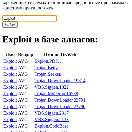
зараженных системах те или иные вредоносные программы и
как этому противостоять.
Найти
Exploit
в базе алиасов:
Имя
Вендор
Имя по Dr.Web
Exploit
AVG
Exploit.PDF.1
Exploit
AVG
Trojan.Betty
Exploit
AVG
Trojan.Seeker.4
Exploit
AVG
Trojan.DownLoader.19814
Exploit
AVG
VBS.Siggen.1822
Exploit
AVG
Trojan.MulDrop.16538
Exploit
AVG
Trojan.DownLoader.23791
Exploit
AVG
Trojan.DownLoader.23790
Exploit
AVG
VBS.Siggen.2317
Exploit
AVG
VBS.Siggen.5133
Exploit
AVG
Exploit.CodeBase