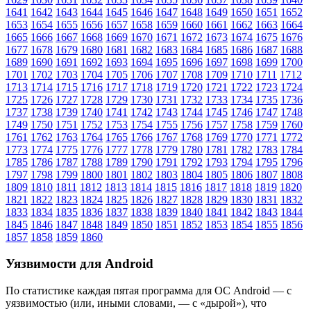
1641
1642
1643
1644
1645
1646
1647
1648
1649
1650
1651
1652
1653
1654
1655
1656
1657
1658
1659
1660
1661
1662
1663
1664
1665
1666
1667
1668
1669
1670
1671
1672
1673
1674
1675
1676
1677
1678
1679
1680
1681
1682
1683
1684
1685
1686
1687
1688
1689
1690
1691
1692
1693
1694
1695
1696
1697
1698
1699
1700
1701
1702
1703
1704
1705
1706
1707
1708
1709
1710
1711
1712
1713
1714
1715
1716
1717
1718
1719
1720
1721
1722
1723
1724
1725
1726
1727
1728
1729
1730
1731
1732
1733
1734
1735
1736
1737
1738
1739
1740
1741
1742
1743
1744
1745
1746
1747
1748
1749
1750
1751
1752
1753
1754
1755
1756
1757
1758
1759
1760
1761
1762
1763
1764
1765
1766
1767
1768
1769
1770
1771
1772
1773
1774
1775
1776
1777
1778
1779
1780
1781
1782
1783
1784
1785
1786
1787
1788
1789
1790
1791
1792
1793
1794
1795
1796
1797
1798
1799
1800
1801
1802
1803
1804
1805
1806
1807
1808
1809
1810
1811
1812
1813
1814
1815
1816
1817
1818
1819
1820
1821
1822
1823
1824
1825
1826
1827
1828
1829
1830
1831
1832
1833
1834
1835
1836
1837
1838
1839
1840
1841
1842
1843
1844
1845
1846
1847
1848
1849
1850
1851
1852
1853
1854
1855
1856
1857
1858
1859
1860
Уязвимости для Android
По статистике
каждая пятая программа для ОС Android
— с
уязвимостью (или, иными словами, — с «дырой»), что