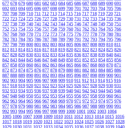
677
678
679
680
681
682
683
684
685
686
687
688
689
690
691
692
693
694
695
696
697
698
699
700
701
702
703
704
705
706
707
708
709
710
711
712
713
714
715
716
717
718
719
720
721
722
723
724
725
726
727
728
729
730
731
732
733
734
735
736
737
738
739
740
741
742
743
744
745
746
747
748
749
750
751
752
753
754
755
756
757
758
759
760
761
762
763
764
765
766
767
768
769
770
771
772
773
774
775
776
777
778
779
780
781
782
783
784
785
786
787
788
789
790
791
792
793
794
795
796
797
798
799
800
801
802
803
804
805
806
807
808
809
810
811
812
813
814
815
816
817
818
819
820
821
822
823
824
825
826
827
828
829
830
831
832
833
834
835
836
837
838
839
840
841
842
843
844
845
846
847
848
849
850
851
852
853
854
855
856
857
858
859
860
861
862
863
864
865
866
867
868
869
870
871
872
873
874
875
876
877
878
879
880
881
882
883
884
885
886
887
888
889
890
891
892
893
894
895
896
897
898
899
900
901
902
903
904
905
906
907
908
909
910
911
912
913
914
915
916
917
918
919
920
921
922
923
924
925
926
927
928
929
930
931
932
933
934
935
936
937
938
939
940
941
942
943
944
945
946
947
948
949
950
951
952
953
954
955
956
957
958
959
960
961
962
963
964
965
966
967
968
969
970
971
972
973
974
975
976
977
978
979
980
981
982
983
984
985
986
987
988
989
990
991
992
993
994
995
996
997
998
999
1000
1001
1002
1003
1004
1005
1006
1007
1008
1009
1010
1011
1012
1013
1014
1015
1016
1017
1018
1019
1020
1021
1022
1023
1024
1025
1026
1027
1028
1029
1030
1031
1032
1033
1034
1035
1036
1037
1038
1039
1040