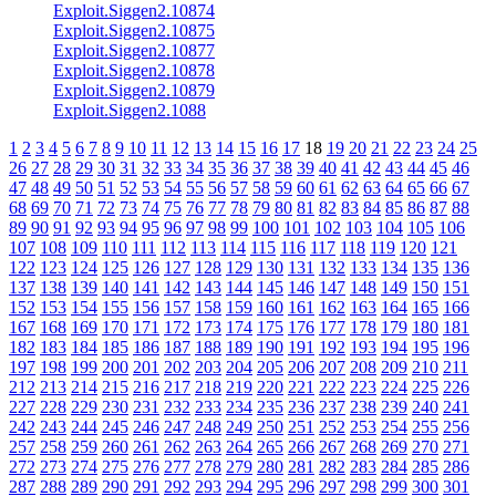
Exploit.Siggen2.10874
Exploit.Siggen2.10875
Exploit.Siggen2.10877
Exploit.Siggen2.10878
Exploit.Siggen2.10879
Exploit.Siggen2.1088
1
2
3
4
5
6
7
8
9
10
11
12
13
14
15
16
17
18
19
20
21
22
23
24
25
26
27
28
29
30
31
32
33
34
35
36
37
38
39
40
41
42
43
44
45
46
47
48
49
50
51
52
53
54
55
56
57
58
59
60
61
62
63
64
65
66
67
68
69
70
71
72
73
74
75
76
77
78
79
80
81
82
83
84
85
86
87
88
89
90
91
92
93
94
95
96
97
98
99
100
101
102
103
104
105
106
107
108
109
110
111
112
113
114
115
116
117
118
119
120
121
122
123
124
125
126
127
128
129
130
131
132
133
134
135
136
137
138
139
140
141
142
143
144
145
146
147
148
149
150
151
152
153
154
155
156
157
158
159
160
161
162
163
164
165
166
167
168
169
170
171
172
173
174
175
176
177
178
179
180
181
182
183
184
185
186
187
188
189
190
191
192
193
194
195
196
197
198
199
200
201
202
203
204
205
206
207
208
209
210
211
212
213
214
215
216
217
218
219
220
221
222
223
224
225
226
227
228
229
230
231
232
233
234
235
236
237
238
239
240
241
242
243
244
245
246
247
248
249
250
251
252
253
254
255
256
257
258
259
260
261
262
263
264
265
266
267
268
269
270
271
272
273
274
275
276
277
278
279
280
281
282
283
284
285
286
287
288
289
290
291
292
293
294
295
296
297
298
299
300
301