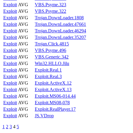
Exploit
AVG
VBS.Psyme.323
Exploit
AVG
VBS.Psyme.322
Exploit
AVG
Trojan.DownLoader.1808
Exploit
AVG
Trojan.DownLoader.47661
Exploit
AVG
Trojan.DownLoader.46294
Exploit
AVG
Trojan.DownLoader.35207
Exploit
AVG
Trojan.Click.4815
Exploit
AVG
VBS.Psyme.496
Exploit
AVG
VBS.Generic.342
Exploit
AVG
Win32.HLLO.Jilu
Exploit
AVG
Exploit.Real.1
Exploit
AVG
Exploit.Real.3
Exploit
AVG
Exploit.ActiveX.12
Exploit
AVG
Exploit.ActiveX.13
Exploit
AVG
Exploit.MS06-014.44
Exploit
AVG
Exploit.MS08-078
Exploit
AVG
Exploit.RealPlayer.17
Exploit
AVG
JS.VDrop
1
2
3
4
5