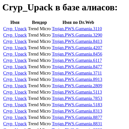
Cryp_Upack
в базе алиасов:
Имя
Вендор
Имя по Dr.Web
Cryp_Upack
Trend Micro
Trojan.PWS.Gamania.3110
Cryp_Upack
Trend Micro
Trojan.PWS.Gamania.3290
Cryp_Upack
Trend Micro
Trojan.PWS.Gamania.8413
Cryp_Upack
Trend Micro
Trojan.PWS.Gamania.4207
Cryp_Upack
Trend Micro
Trojan.PWS.Gamania.8456
Cryp_Upack
Trend Micro
Trojan.PWS.Gamania.6117
Cryp_Upack
Trend Micro
Trojan.PWS.Gamania.8477
Cryp_Upack
Trend Micro
Trojan.PWS.Gamania.3711
Cryp_Upack
Trend Micro
Trojan.PWS.Gamania.8913
Cryp_Upack
Trend Micro
Trojan.PWS.Gamania.2809
Cryp_Upack
Trend Micro
Trojan.PWS.Gamania.5113
Cryp_Upack
Trend Micro
Trojan.PWS.Gamania.7853
Cryp_Upack
Trend Micro
Trojan.PWS.Gamania.5183
Cryp_Upack
Trend Micro
Trojan.PWS.Gamania.8313
Cryp_Upack
Trend Micro
Trojan.PWS.Gamania.8877
Cryp_Upack
Trend Micro
Trojan.PWS.Gamania.8831