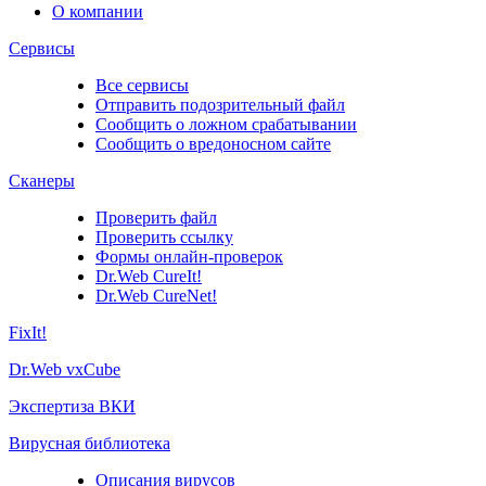
О компании
Сервисы
Все сервисы
Отправить подозрительный файл
Сообщить о ложном срабатывании
Сообщить о вредоносном сайте
Сканеры
Проверить файл
Проверить ссылку
Формы онлайн-проверок
Dr.Web CureIt!
Dr.Web CureNet!
FixIt!
Dr.Web vxCube
Экспертиза ВКИ
Вирусная библиотека
Описания вирусов