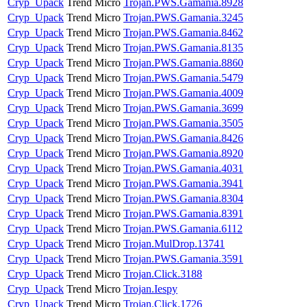
Cryp_Upack
Trend Micro
Trojan.PWS.Gamania.8928
Cryp_Upack
Trend Micro
Trojan.PWS.Gamania.3245
Cryp_Upack
Trend Micro
Trojan.PWS.Gamania.8462
Cryp_Upack
Trend Micro
Trojan.PWS.Gamania.8135
Cryp_Upack
Trend Micro
Trojan.PWS.Gamania.8860
Cryp_Upack
Trend Micro
Trojan.PWS.Gamania.5479
Cryp_Upack
Trend Micro
Trojan.PWS.Gamania.4009
Cryp_Upack
Trend Micro
Trojan.PWS.Gamania.3699
Cryp_Upack
Trend Micro
Trojan.PWS.Gamania.3505
Cryp_Upack
Trend Micro
Trojan.PWS.Gamania.8426
Cryp_Upack
Trend Micro
Trojan.PWS.Gamania.8920
Cryp_Upack
Trend Micro
Trojan.PWS.Gamania.4031
Cryp_Upack
Trend Micro
Trojan.PWS.Gamania.3941
Cryp_Upack
Trend Micro
Trojan.PWS.Gamania.8304
Cryp_Upack
Trend Micro
Trojan.PWS.Gamania.8391
Cryp_Upack
Trend Micro
Trojan.PWS.Gamania.6112
Cryp_Upack
Trend Micro
Trojan.MulDrop.13741
Cryp_Upack
Trend Micro
Trojan.PWS.Gamania.3591
Cryp_Upack
Trend Micro
Trojan.Click.3188
Cryp_Upack
Trend Micro
Trojan.Iespy
Cryp_Upack
Trend Micro
Trojan.Click.1726