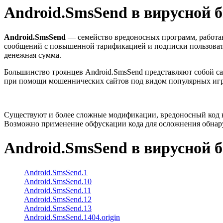
Android.SmsSend
в вирусной 
Android.SmsSend
— семейство вредоносных программ, работа
сообщений с повышенной тарификацией и подписки пользовател
денежная сумма.
Большинство троянцев Android.SmsSend представляют собой с
при помощи мошеннических сайтов под видом популярных игр
Существуют и более сложные модификации, вредоносный код к
Возможно применение обфускации кода для осложнения обнару
Android.SmsSend
в вирусной 
Android.SmsSend.1
Android.SmsSend.10
Android.SmsSend.11
Android.SmsSend.12
Android.SmsSend.13
Android.SmsSend.1404.origin