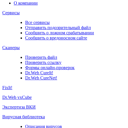
О компании
Сервисы
Все сервисы
Отправить подозрительный файл
Сообщить о ложном срабатывании
Сообщить о вредоносном сайте
Сканеры
Проверить файл
Проверить ссылку
Формы онлайн-проверок
Dr.Web CureIt!
Dr.Web CureNet!
FixIt!
Dr.Web vxCube
Экспертиза ВКИ
Вирусная библиотека
Описания вирусов