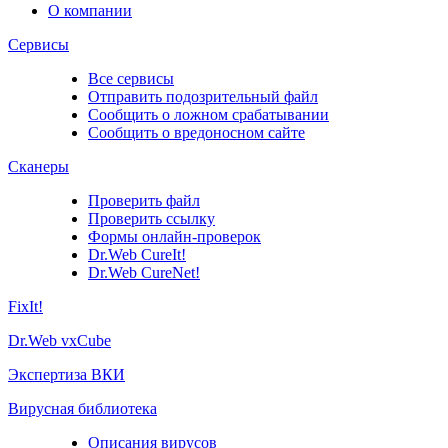
О компании
Сервисы
Все сервисы
Отправить подозрительный файл
Сообщить о ложном срабатывании
Сообщить о вредоносном сайте
Сканеры
Проверить файл
Проверить ссылку
Формы онлайн-проверок
Dr.Web CureIt!
Dr.Web CureNet!
FixIt!
Dr.Web vxCube
Экспертиза ВКИ
Вирусная библиотека
Описания вирусов