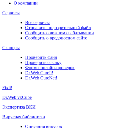
О компании
Сервисы
Все сервисы
Отправить подозрительный файл
Сообщить о ложном срабатывании
Сообщить о вредоносном сайте
Сканеры
Проверить файл
Проверить ссылку
Формы онлайн-проверок
Dr.Web CureIt!
Dr.Web CureNet!
FixIt!
Dr.Web vxCube
Экспертиза ВКИ
Вирусная библиотека
Описания вирусов